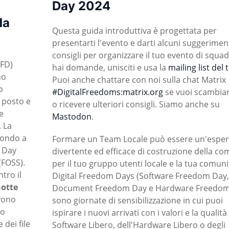
Day 2024
da
Questa guida introduttiva è progettata per
presentarti l'evento e darti alcuni suggerimen
consigli per organizzare il tuo evento di squad
SFD)
hai domande, unisciti e usa la
mailing list del
no
Puoi anche chattare con noi sulla chat Matrix
o
#DigitalFreedoms:matrix.org
se vuoi scambiar
 posto e
o ricevere ulteriori consigli. Siamo anche su
e
Mastodon
.
. La
 mondo a
Formare un Team Locale può essere un'esper
 Day
divertente ed efficace di costruzione della co
(FOSS).
per il tuo gruppo utenti locale e la tua comunit
tro il
Digital Freedom Days (Software Freedom Day
otte
Document Freedom Day e Hardware Freedom
vono
sono giornate di sensibilizzazione in cui puoi
so
ispirare i nuovi arrivati con i valori e la qualità
 dei file
Software Libero, dell'Hardware Libero o degli