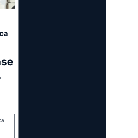
ica
ase
y
ca