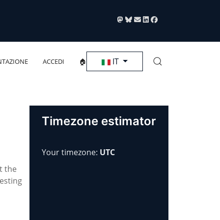
Seleziona la tua lingua
IT
TAZIONE
ACCEDI
🏠
Timezone estimator
Your timezone:
UTC
t the
esting