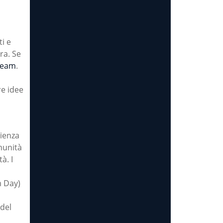
ti e
ra. Se
 team
.
e idee
ienza
munità
à. I
,
 Day)
 del