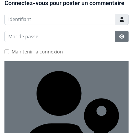
Connectez-vous pour poster un commentaire
Identifiant
Mot de passe
Affic
Maintenir la connexion