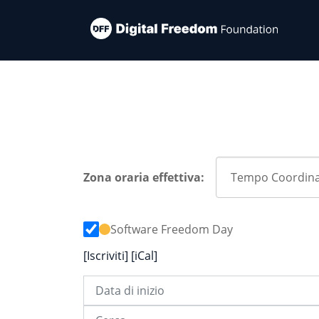
Zona oraria effettiva:
Software Freedom Day
[Iscriviti]
[iCal]
Data di inizio
Cerca