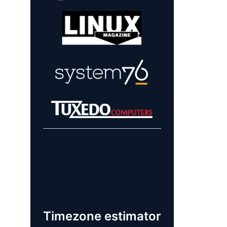
Learn more about
our sponsors!
Timezone estimator