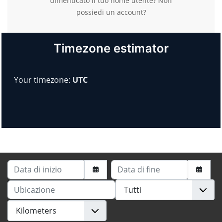
dimenticato il tuo nome utente?
Non
possiedi un account?
Timezone estimator
Your timezone:
UTC
Data di inizio
Data di fine
Ubicazione