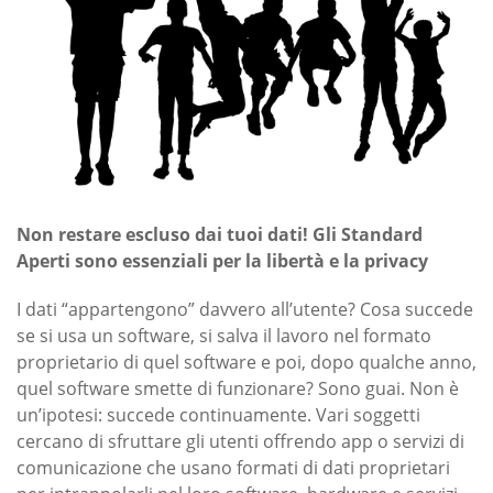
Non restare escluso dai tuoi dati! Gli Standard
Aperti sono essenziali per la libertà e la privacy
I dati “appartengono” davvero all’utente? Cosa succede
se si usa un software, si salva il lavoro nel formato
proprietario di quel software e poi, dopo qualche anno,
quel software smette di funzionare? Sono guai. Non è
un’ipotesi: succede continuamente. Vari soggetti
cercano di sfruttare gli utenti offrendo app o servizi di
comunicazione che usano formati di dati proprietari