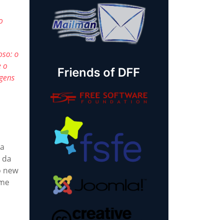
o
so: o
e o
Friends of DFF
agens
 a
 da
o new
ame