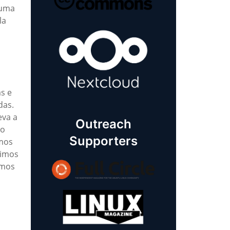
 uma
la
,
s e
das.
eva a
Outreach
do
Supporters
omos
ximos
amos