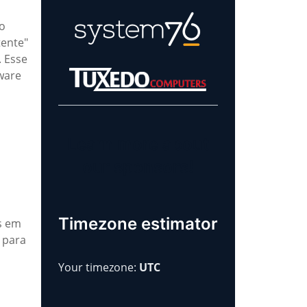
co
tente"
. Esse
ware
Learn more about
our sponsors!
Timezone estimator
s em
 para
Your timezone:
UTC