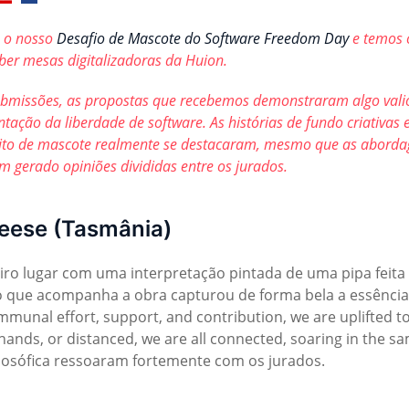
s o nosso
Desafio de Mascote do Software Freedom Day
e temos 
ber mesas digitalizadoras da Huion.
missões, as propostas que recebemos demonstraram algo valio
ação da liberdade de software. As histórias de fundo criativas 
ceito de mascote realmente se destacaram, mesmo que as abord
m gerado opiniões divididas entre os jurados.
heese (Tasmânia)
ro lugar com uma interpretação pintada de uma pipa feita
xão que acompanha a obra capturou de forma bela a essência
munal effort, support, and contribution, we are uplifted t
ands, or distanced, we are all connected, soaring in the s
filosófica ressoaram fortemente com os jurados.