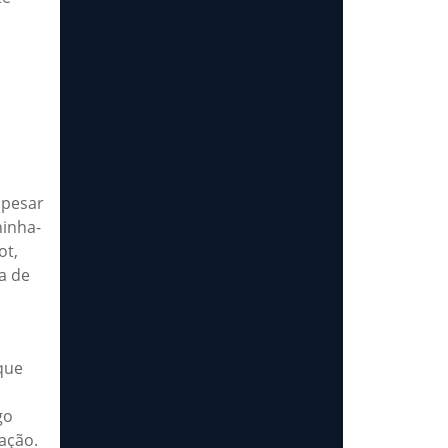
apesar
ninha-
ot,
a de
que
go
ação.