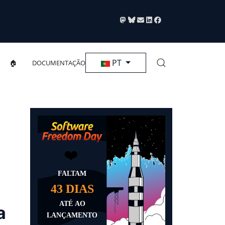
Selecione seu Idioma
PT
🏠
DOCUMENTAÇÃO
m
a