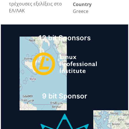
τρέχουσες εξελίξεις στο
Country
ΕΛ/ΛΑΚ
Greece
12 bit Sponsors
9 bit Sponsor