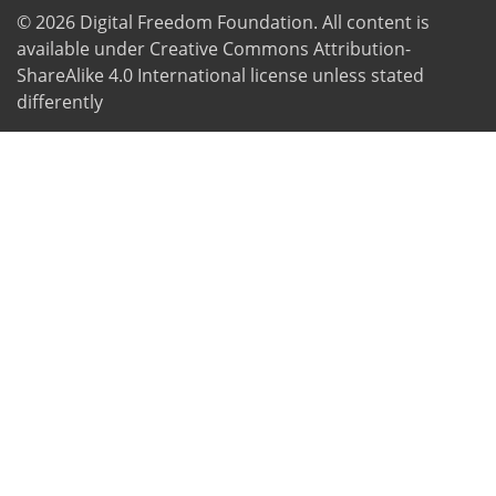
© 2026
Digital Freedom Foundation
. All content is
available under Creative Commons Attribution-
ShareAlike 4.0 International license unless stated
differently