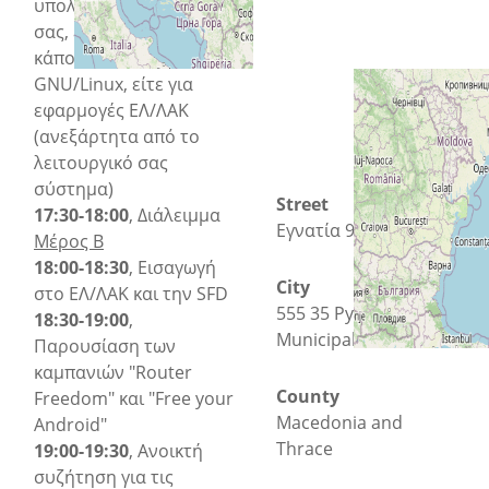
υπολογιστή ή συσκευή
σας, είτε πρόκειται για
κάποια διανομή
GNU/Linux, είτε για
εφαρμογές ΕΛ/ΛΑΚ
(ανεξάρτητα από το
λειτουργικό σας
σύστημα)
Street
17:30-18:00
, Διάλειμμα
Εγνατία 96
Μέρος Β
18:00-18:30
, Εισαγωγή
City
στο ΕΛ/ΛΑΚ και την SFD
555 35 Pylaia
18:30-19:00
,
Municipal Unit
Παρουσίαση των
καμπανιών "Router
County
Freedom" και "Free your
Macedonia and
Android"
Thrace
19:00-19:30
, Ανοικτή
συζήτηση για τις