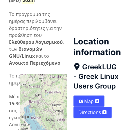
(SFD)
2024
!
To πρόγραμμα της
ημέρας περιλαμβάνει
δραστηριότητες για την
προώθηση του
Location
Ελεύθερου Λογισμικού
,
των
διανομών
information
GNU/Linux
και το
Ανοικτό Περιεχόμενο
.
GreekLUG
- Greek Linux
To πρόγραμμα της
ημέρας:
Users Group
Μέρος Α
Map
15:30-17:30
, Ιnstall fest,
σας περιμένουμε για
Directions
εγκατάσταση Ελεύθερου
Λογισμικού στον