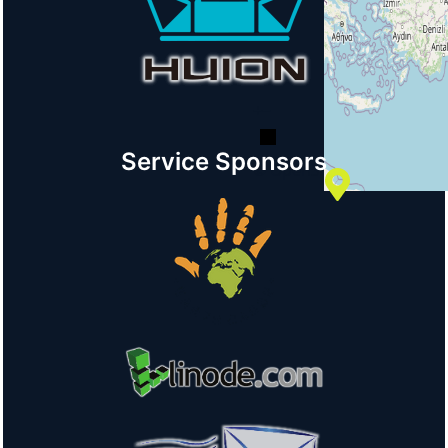
+
−
Service Sponsors
© OpenStreetMap