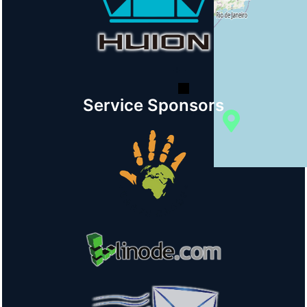
+
−
Service Sponsors
© OpenStreetMap