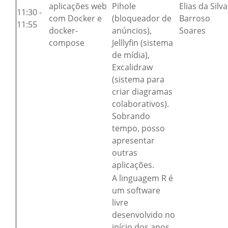
aplicações web
Pihole
Elias da Silva
11:30 -
com Docker e
(bloqueador de
Barroso
11:55
docker-
anúncios),
Soares
compose
Jelllyfin (sistema
de mídia),
Excalidraw
(sistema para
criar diagramas
colaborativos).
Sobrando
tempo, posso
apresentar
outras
aplicações.
A linguagem R é
um software
livre
desenvolvido no
início dos anos