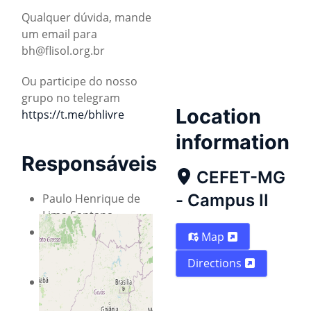
Qualquer dúvida, mande
um email para
bh@flisol.org.br
Ou participe do nosso
grupo no telegram
Location
https://t.me/bhlivre
information
Responsáveis
CEFET-MG
- Campus II
Paulo Henrique de
Lima Santana
Profa. Silvia Calmon
Map
de Albuquerque
Directions
(CEFET)
Bruno Braga
Fonseca