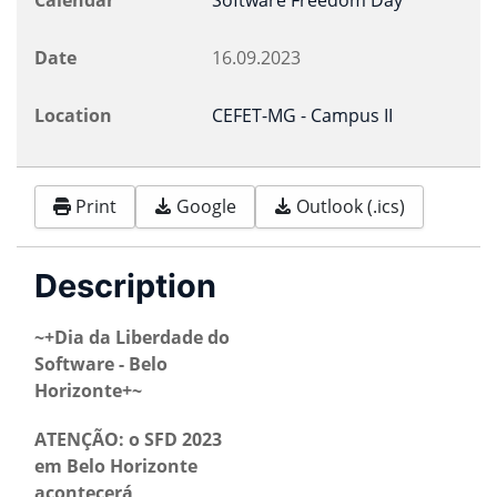
Calendar
Software Freedom Day
Date
16.09.2023
Location
CEFET-MG - Campus II
Print
Google
Outlook (.ics)
Description
~+Dia da Liberdade do
Software - Belo
Horizonte+~
ATENÇÃO: o SFD 2023
em Belo Horizonte
acontecerá