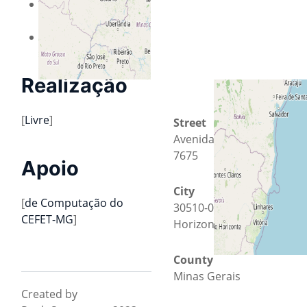
Frederico Gonçalves
Guimarãe
Quem mais?
Realização
[
Livre
]
Street
Avenida Amazonas
7675
Apoio
City
[
de Computação do
30510-000 Belo
CEFET-MG
]
Horizonte
County
Minas Gerais
Created by