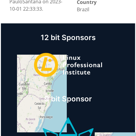
PauloSantana on 2023-
Country
10-01 22:33:33.
Brazil
12 bit Sponsors
9 bit Sponsor