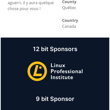
County
aguerri, il y aura quelque
Québec
chose pour vous !
Country
Canada
12 bit Sponsors
9 bit Sponsor