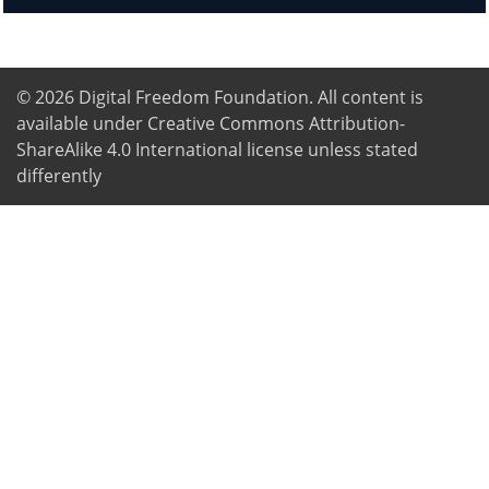
© 2026
Digital Freedom Foundation
. All content is
available under Creative Commons Attribution-
ShareAlike 4.0 International license unless stated
differently