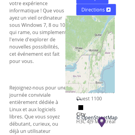
votre expérience
Directions
informatique ! Que vous
ayez un vieil ordinateur
sous Windows 7, 8 ou 10
qui rame, ou simplement
l'envie d'explorer de
nouvelles possibilités,
cet événement est fait
pour vous.
Street
Rejoignez-nous pour une
Rue Notre-Dame
journée conviviale
Ouest 1100
+
−
entièrement dédiée à
Linux et aux logiciels
City
libres. Que vous soyez
© OpenStreetMap
H3C 4J9 Montréal
débutant, curieux, ou
déjà un utilisateur