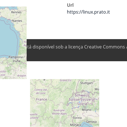
Url
https://linux.prato.it
 conteúdo está disponível sob a licença Creative Commons 
ra forma.