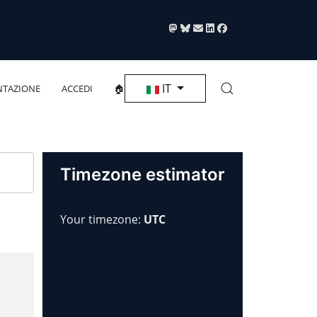
Seleziona la tua lingua
IT
TAZIONE
ACCEDI
🏠
Timezone estimator
Your timezone:
UTC