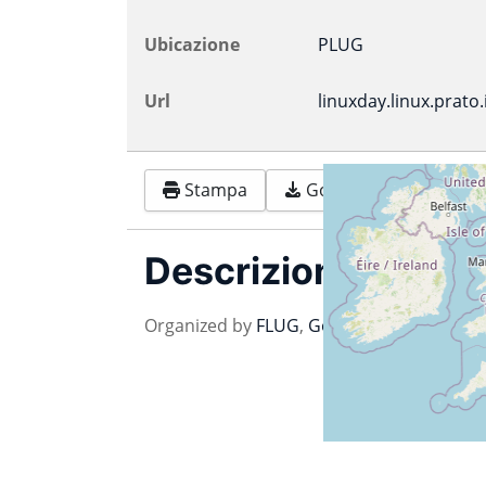
Ubicazione
PLUG
Url
linuxday.linux.prato.
Stampa
Google
Outlook 
Descrizione
Organized by
FLUG
,
Golem
,
LuccaLUG
,
PL