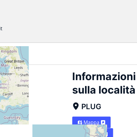
it
(.ics)
Informazioni
sulla località
UG
PLUG
Mappa
Indicazioni