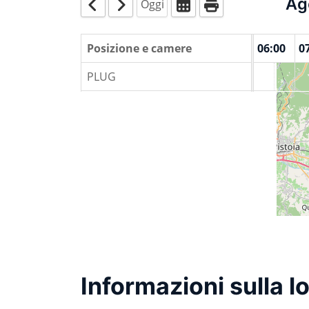
Ag
Oggi
00:00
01:00
Posizione e camere
02:00
03:00
04:00
05:00
06:00
0
PLUG
Informazioni sulla lo