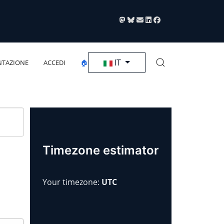
Seleziona la tua lingua
IT
TAZIONE
ACCEDI
🏠
Timezone estimator
Your timezone:
UTC