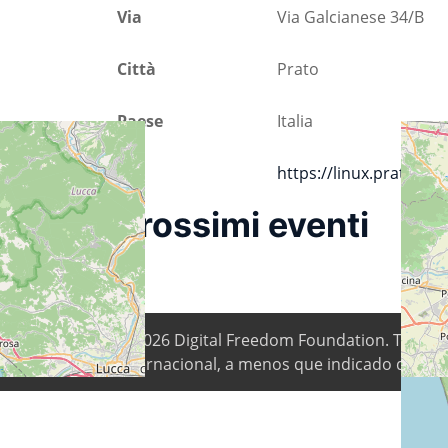
Via
Via Galcianese 34/B
Città
Prato
Paese
Italia
Url
https://linux.prato.it
Prossimi eventi
© 2026
Digital Freedom Foundation
. Todo o
Internacional, a menos que indicado de out