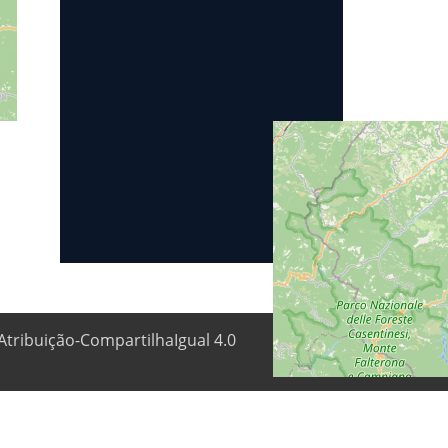
Atribuição-CompartilhaIgual 4.0