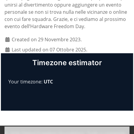
unirsi al divertimento oppure aggiungere un evento
personale se non si trova nulla nelle vicinanze o online
con cui fare squadra. Grazie, e ci vediamo al prossimo
evento dell’Hardware Freedom Day.
Created on 29 Novembre 2023.
Last updated on 07 Ottobre 2025.
Timezone estimator
Your timezone:
UTC
© 2026
Digital Freedom Foundation
. Todo o conteúdo