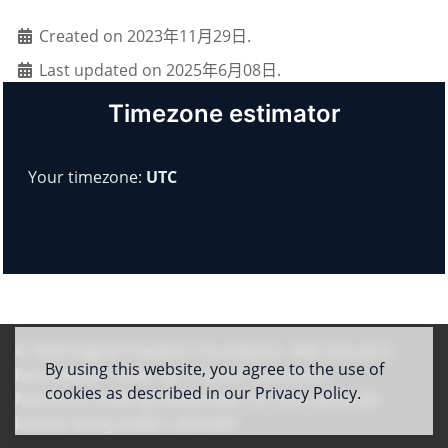
Created on 2023年11月29日.
Last updated on 2025年6月08日.
Timezone estimator
Your timezone:
UTC
© 2026
Digital Freedom Foundation
. Alle inhoud is
By using this website, you agree to the use of
beschikbaar onder de Creative Commons
cookies as described in our Privacy Policy.
Naamsvermelding-GelijkDelen 4.0 Internationale
licentie tenzij anders vermeld