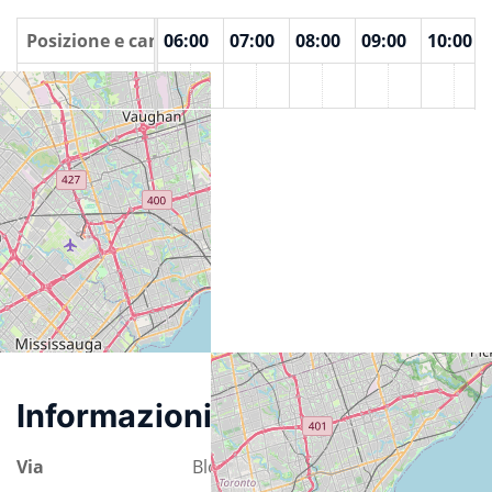
00
Posizione e camere
04:00
05:00
06:00
07:00
08:00
09:00
10:00
Victory Cafe
Informazioni sulla località
Via
Bloor Street West 440