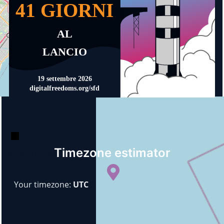
+
−
Timezone estimator
© OpenStreetMap
Your timezone:
UTC