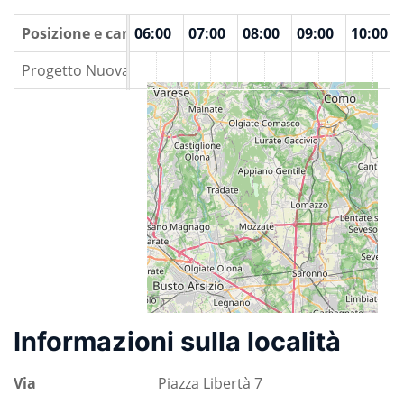
00
Posizione e camere
04:00
05:00
06:00
07:00
08:00
09:00
10:00
Progetto Nuova Vita
Informazioni sulla località
Via
Piazza Libertà 7