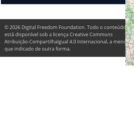
© 2026
Digital Freedom Foundation
. Todo o conteúdo
está disponível sob a licença Creative Commons
Atribuição-CompartilhaIgual 4.0 Internacional, a menos
que indicado de outra forma.