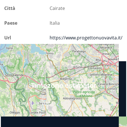
Città
Cairate
Paese
Italia
Url
https://www.progettonuovavita.it/
Prossimi eventi
Timezone estimator
Your timezone:
UTC