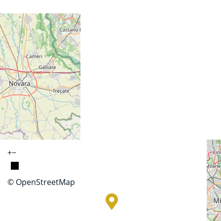
+
−
© OpenStreetMap