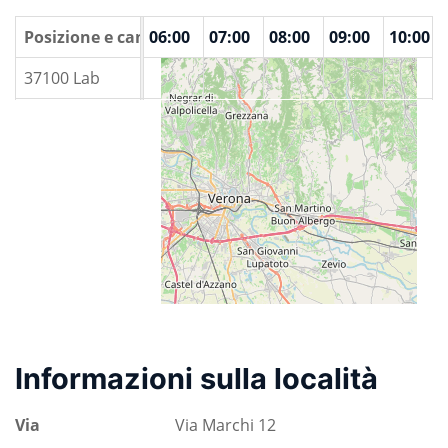
00
Posizione e camere
04:00
05:00
06:00
07:00
08:00
09:00
10:00
37100 Lab
Informazioni sulla località
Via
Via Marchi 12