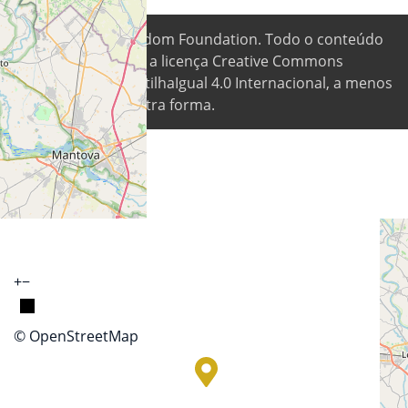
© 2026
Digital Freedom Foundation
. Todo o conteúdo
está disponível sob a licença Creative Commons
Atribuição-CompartilhaIgual 4.0 Internacional, a menos
que indicado de outra forma.
+
−
© OpenStreetMap