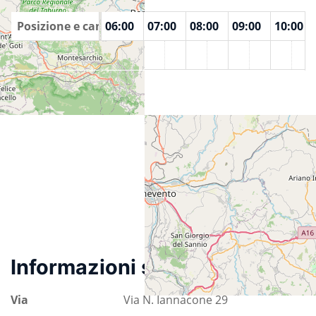
00
Posizione e camere
04:00
05:00
06:00
07:00
08:00
09:00
10:00
IrLuG
Informazioni sulla località
Via
Via N. Iannacone 29