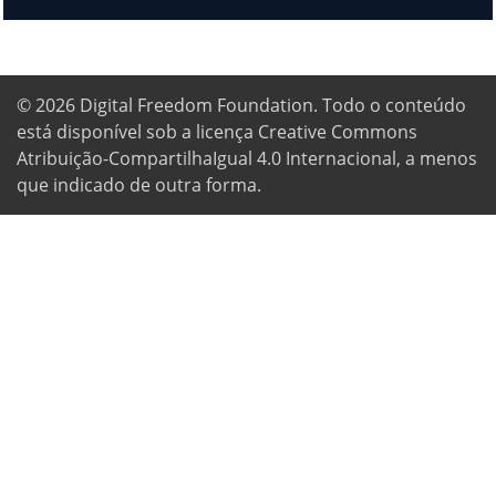
© 2026
Digital Freedom Foundation
. Todo o conteúdo
está disponível sob a licença Creative Commons
Atribuição-CompartilhaIgual 4.0 Internacional, a menos
que indicado de outra forma.