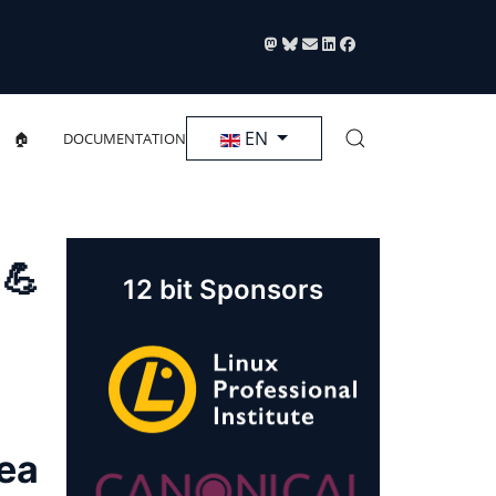
Select your language
EN
🏠
DOCUMENTATION
 💪
12 bit Sponsors
rea