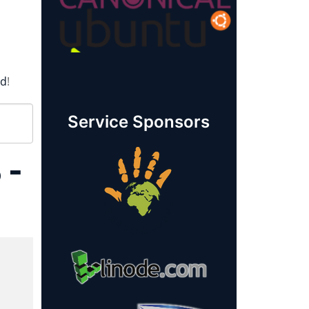
rd
!
Service Sponsors
 -