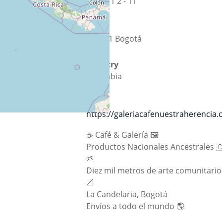
Calle 11 2 - 11
inio de ONLYOFFICE
co).
City
bres destacando el
111711 Bogotá
o para la difusión
Country
stentes. Registro
Colombia
ng). Todas las
umentación del
Url
https://galeriacafenuestraherencia
☕ Café & Galería 🖼️
Productos Nacionales Ancestrales 
🌱
Diez mil metros de arte comunitario
📐
La Candelaria, Bogotá
Envíos a todo el mundo 🌎