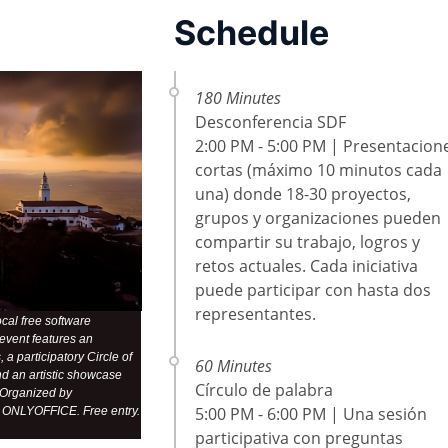
Schedule
180 Minutes
Desconferencia SDF
2:00 PM - 5:00 PM | Presentacion
cortas (máximo 10 minutos cada
una) donde 18-30 proyectos,
grupos y organizaciones pueden
compartir su trabajo, logros y
retos actuales. Cada iniciativa
puede participar con hasta dos
representantes.
cal free software
event features an
a participatory Circle of
60 Minutes
nd an artistic showcase
Círculo de palabra
. Organized by
5:00 PM - 6:00 PM | Una sesión
d ONLYOFFICE. Free entry.
participativa con preguntas