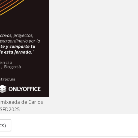
emixeada de Carlos
l SFD2025
cs)