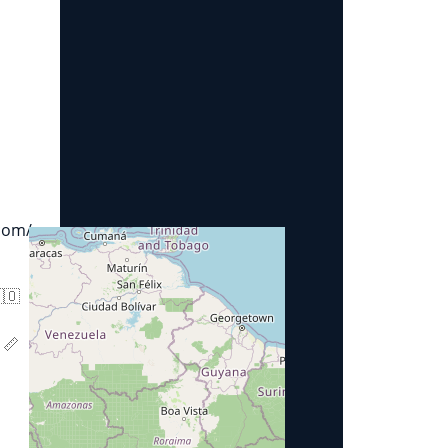
.com/
🇴
 📏