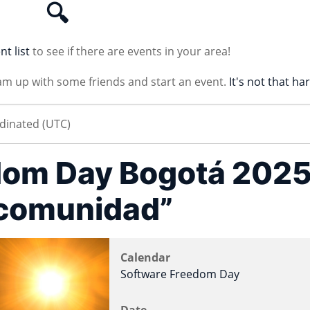
🔍
nt list
to see if there are events in your area!
am up with some friends and start an event.
It's not that ha
dom Day Bogotá 2025
 comunidad”
Calendar
Software Freedom Day
Date