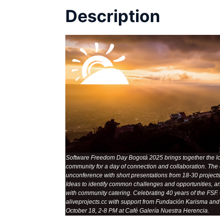
Description
Software Freedom Day Bogotá 2025 brings together the lo
community for a day of connection and collaboration. The 
unconference with short presentations from 18-30 projects, 
Ideas to identify common challenges and opportunities, a
with community catering. Celebrating 40 years of the FSF
aliveprojects.cc with support from Fundación Karisma an
October 18, 2-8 PM at Café Galería Nuestra Herencia.