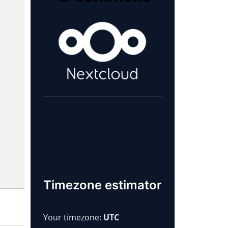
Learn more about
our sponsors!
Timezone estimator
Your timezone:
UTC