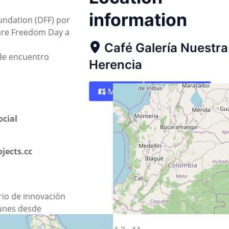
information
undation (DFF) por
ware Freedom Day a
Café Galería Nuestra
de encuentro
Herencia
Map
Directions
cial
jects.cc
rio de innovación
munes desde
Street
ión Karisma