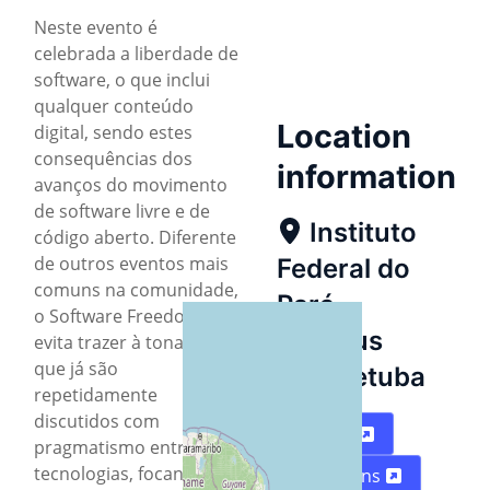
Neste evento é
celebrada a liberdade de
software, o que inclui
qualquer conteúdo
Location
digital, sendo estes
consequências dos
information
avanços do movimento
de software livre e de
Instituto
código aberto. Diferente
de outros eventos mais
Federal do
comuns na comunidade,
Pará -
o Software Freedom Day
Campus
evita trazer à tona temas
que já são
Abaetetuba
repetidamente
discutidos com
Map
pragmatismo entre
tecnologias, focando em
Directions