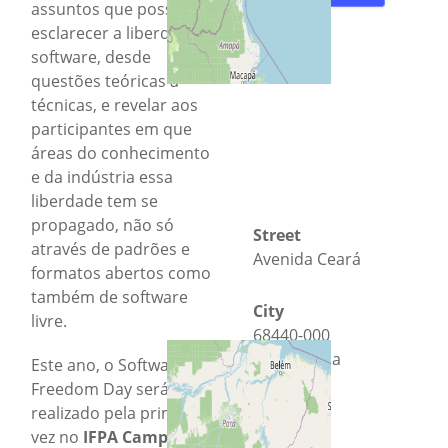
assuntos que possam
esclarecer a liberdade de
software, desde
questões teóricas a
técnicas, e revelar aos
participantes em que
áreas do conhecimento
e da indústria essa
liberdade tem se
propagado, não só
Street
através de padrões e
Avenida Ceará
formatos abertos como
também de software
City
livre.
68440-000
Abaetetuba
Este ano, o Software
Freedom Day será
County
realizado pela primeira
Pará
vez no
IFPA Campus