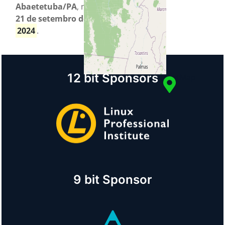
Abaetetuba/PA
, no dia
21 de setembro de
Country
2024
.
Brazil
+
−
12 bit Sponsors
© OpenStreetMap
9 bit Sponsor