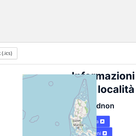
(.ics)
Informazioni
sulla località
Bukidnon
Mappa
Indicazioni