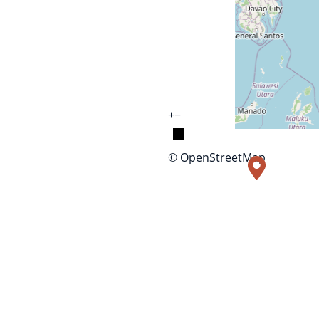
+
−
© OpenStreetMap