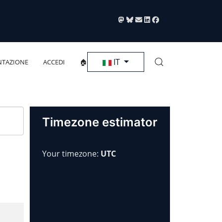
Seleziona la tua lingua
IT
TAZIONE
ACCEDI
🏠
Timezone estimator
Your timezone:
UTC