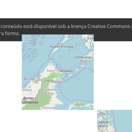
 conteúdo está disponível sob a licença Creative Commons 
ra forma.