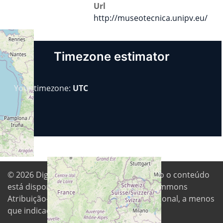
Url
http://museotecnica.unipv.eu/
Timezone estimator
Your timezone:
UTC
© 2026
Digital Freedom Foundation
. Todo o conteúdo
está disponível sob a licença Creative Commons
Atribuição-CompartilhaIgual 4.0 Internacional, a menos
que indicado de outra forma.