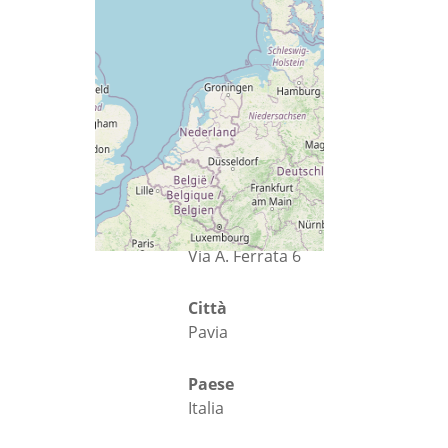
Via
Via A. Ferrata 6
Città
Pavia
Paese
Italia