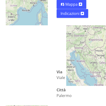
Mappa
Indicazioni
Via
Viale delle scienze
Città
Palermo