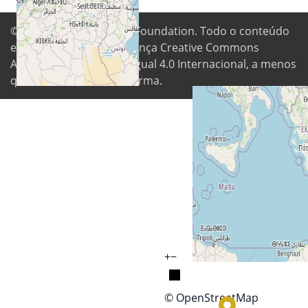
© 2026
Digital Freedom Foundation
. Todo o conteúdo
está disponível sob a licença Creative Commons
Atribuição-CompartilhaIgual 4.0 Internacional, a menos
que indicado de outra forma.
+
−
© OpenStreetMap