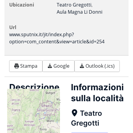
Ubicazioni
Teatro Gregotti
,
Aula Magna Li Donni
Url
www.sputnix.it/jit/index.php?
option=com_content&view=article&id=254
Stampa
Google
Outlook (.ics)
Descrizione
Informazioni
sulla località
Organized by Sputnix.it
Teatro
Gregotti