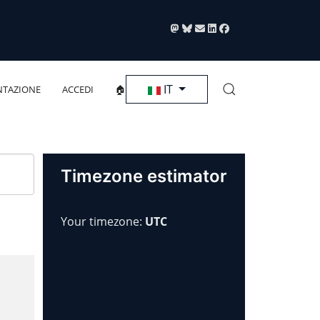
Seleziona la tua lingua
IT
TAZIONE
ACCEDI
🏠
Timezone estimator
Your timezone:
UTC