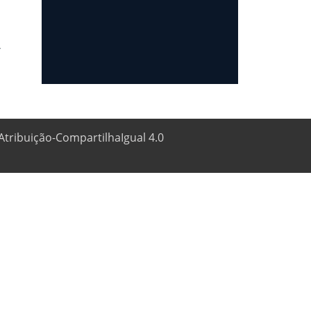
/
Atribuição-CompartilhaIgual 4.0