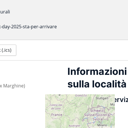
urali
x-day-2025-sta-per-arrivare
(.ics)
Informazioni
sulla località
x Marghine)
Centro di Serviz
Culturali
Mappa