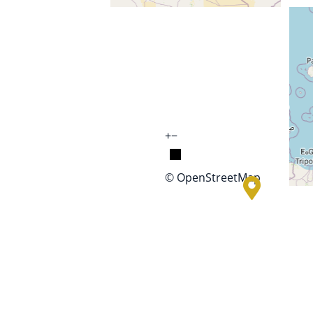
+
−
© OpenStreetMap