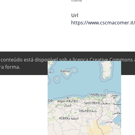
Url
https://www.cscmacomer.it
 conteúdo está disponível sob a licença Creative Commons 
ra forma.