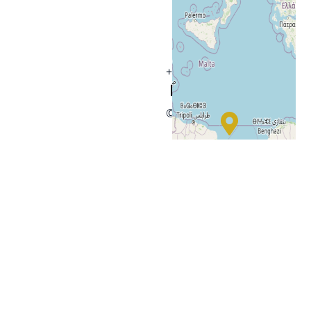
+
−
© OpenStreetMap