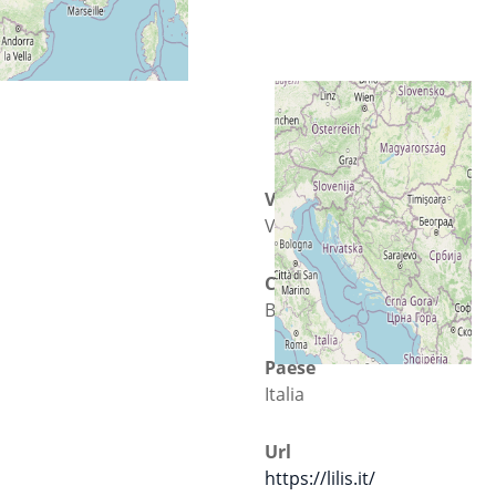
Via
Via dei Mulini
Città
Benevento
Paese
Italia
Url
https://lilis.it/