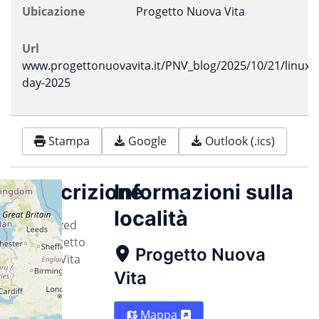
Ubicazione
Progetto Nuova Vita
Url
www.progettonuovavita.it/PNV_blog/2025/10/21/linux-
day-2025
Stampa
Google
Outlook (.ics)
Descrizione
Informazioni sulla
località
Organized
by Progetto
Progetto Nuova
Nuova Vita
Vita
Mappa