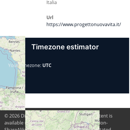
Italia
Url
https://www.progettonuovavita.it/
Timezone estimator
Your timezone:
UTC
© 2026
Digital Freedom Foundation
. All content is
available under Creative Commons Attribution-
ShareAlike 4.0 International license unless stated