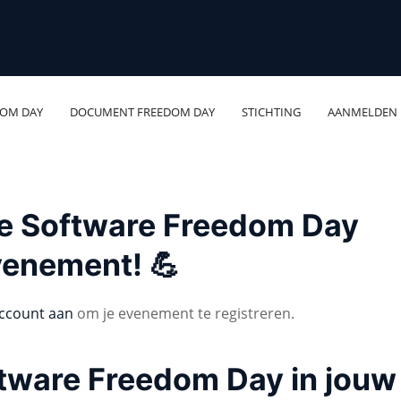
DOM DAY
DOCUMENT FREEDOM DAY
STICHTING
AANMELDEN
 je Software Freedom Day
venement! 💪
ccount aan
om je evenement te registreren.
ftware Freedom Day in jouw