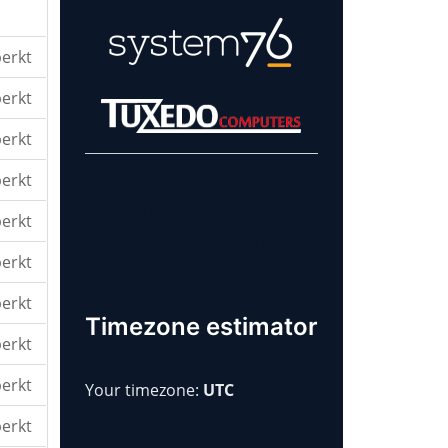
erkt
erkt
erkt
erkt
Learn more about
erkt
our sponsors!
erkt
erkt
Timezone estimator
erkt
erkt
Your timezone:
UTC
erkt