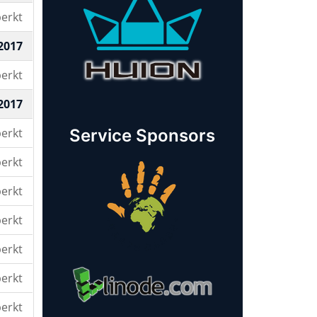
erkt
2017
erkt
2017
erkt
Service Sponsors
erkt
erkt
erkt
erkt
erkt
erkt