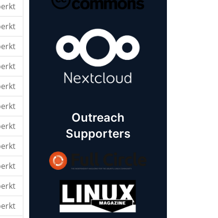
erkt
erkt
erkt
erkt
erkt
erkt
Outreach
erkt
Supporters
erkt
erkt
erkt
erkt