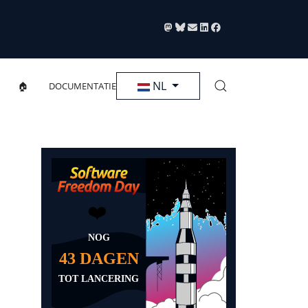
Selecteer de taal
NL
🏠
DOCUMENTATIE