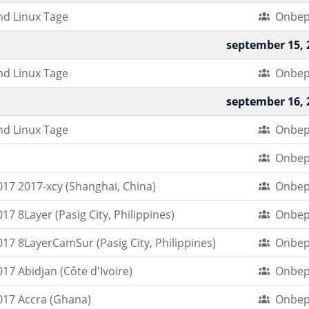
nd Linux Tage
Onbep
september 15, 
nd Linux Tage
Onbep
september 16, 
nd Linux Tage
Onbep
Onbep
17 2017-xcy (Shanghai, China)
Onbep
7 8Layer (Pasig City, Philippines)
Onbep
7 8LayerCamSur (Pasig City, Philippines)
Onbep
7 Abidjan (Côte d'Ivoire)
Onbep
17 Accra (Ghana)
Onbep