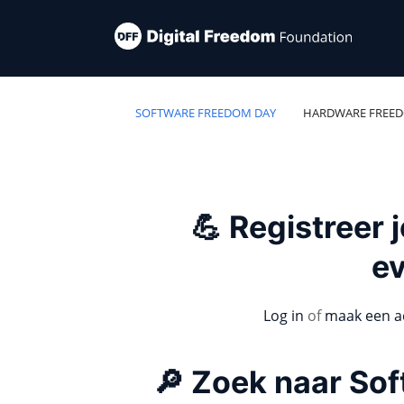
SOFTWARE FREEDOM DAY
HARDWARE FREE
💪 Registreer
e
Log in
of
maak een a
🔎 Zoek naar So