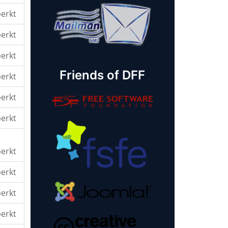
erkt
erkt
erkt
Friends of DFF
erkt
erkt
erkt
erkt
erkt
erkt
erkt