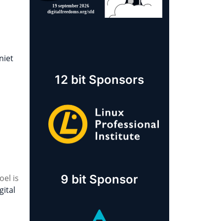
niet
12 bit Sponsors
9 bit Sponsor
oel is
gital