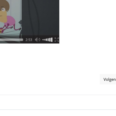
Volgen
iseren: 't is een makkie!
V