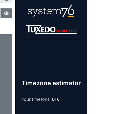
Toon wachtwoord
Learn more about
our sponsors!
Timezone estimator
Your timezone:
UTC