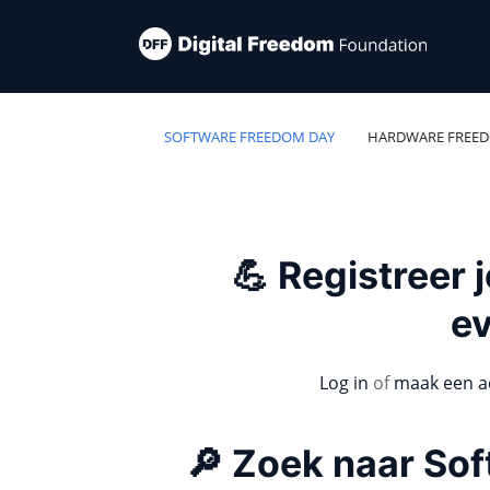
SOFTWARE FREEDOM DAY
HARDWARE FREE
💪 Registreer
e
Log in
of
maak een a
🔎 Zoek naar So