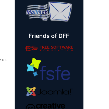
Friends of DFF
e die