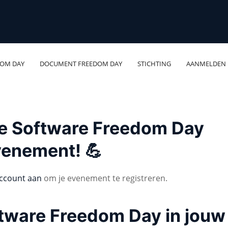
DOM DAY
DOCUMENT FREEDOM DAY
STICHTING
AANMELDEN
 je Software Freedom Day
venement! 💪
ccount aan
om je evenement te registreren.
ftware Freedom Day in jouw