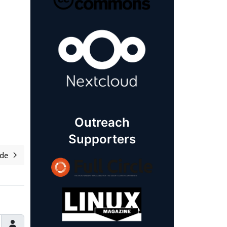
Outreach
Supporters
de
olgende artikel: Wat houdt je tegen om SFD te organiseren?