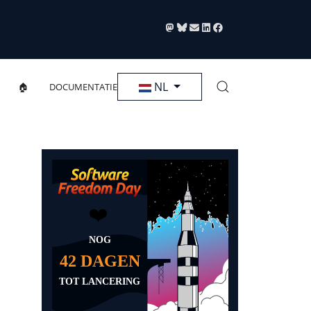
Selecteer de taal
NL
🏠
DOCUMENTATIE