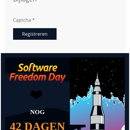
Captcha
*
Registreren