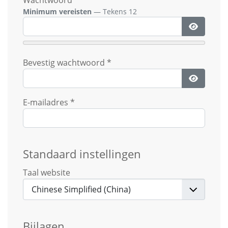
Wachtwoord
*
Minimum vereisten
— Tekens 12
Toon wa
Bevestig wachtwoord
*
Toon wa
E-mailadres
*
Standaard instellingen
Taal website
Bijlagen