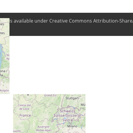
ntent is available under Creative Commons Attribution-ShareA