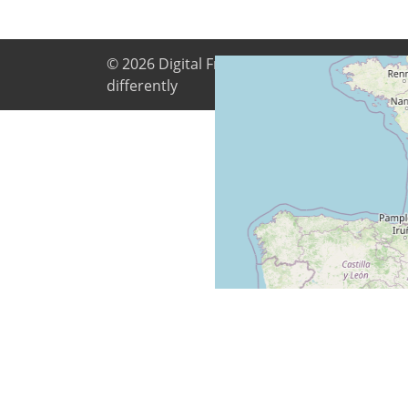
© 2026
Digital Freedom Foundation
. All co
differently