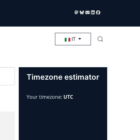
Seleziona la tua lingua
IT
Timezone estimator
Your timezone:
UTC