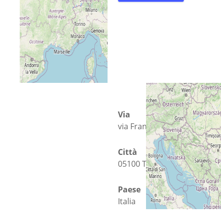
Via
via Franco Molé 25
Città
05100 Terni
Paese
Italia