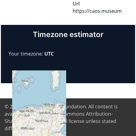
Url
https://caos.museum
Timezone estimator
Your timezone:
UTC
© 2026
Digital Freedom Foundation
. All content is
available under Creative Commons Attribution-
ShareAlike 4.0 International license unless stated
differently