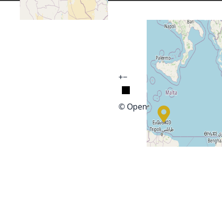
+
−
© OpenStreetMap