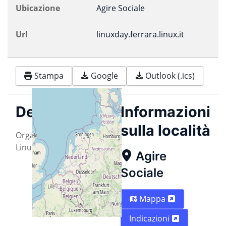
Ubicazione
Agire Sociale
Url
linuxday.ferrara.linux.it
Stampa
Google
Outlook (.ics)
Descrizione
Informazioni
sulla località
Organized by Ferrara
Linux User Group APS
Agire
Sociale
Mappa
Indicazioni