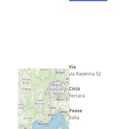
Via
via Ravenna 52
Città
Ferrara
Paese
Italia