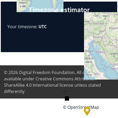
Timezone estimator
Your timezone:
UTC
© 2026
Digital Freedom Foundation
. All content is
available under Creative Commons Attribution-
ShareAlike 4.0 International license unless stated
differently
+
−
© OpenStreetMap