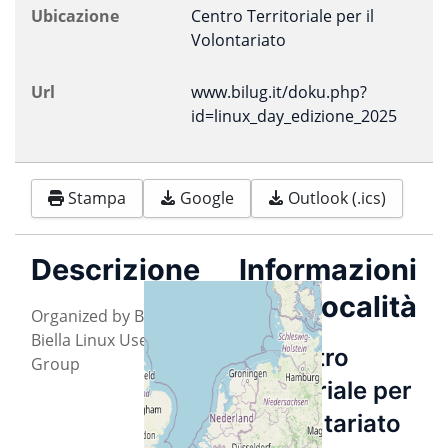
Ubicazione
Centro Territoriale per il
Volontariato
Url
www.bilug.it/doku.php?
id=linux_day_edizione_2025
Stampa
Google
Outlook (.ics)
Descrizione
Informazioni
sulla località
Organized by BiLUG -
Biella Linux User
Centro
Group
Territoriale per
il Volontariato