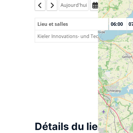
Aujourd'hui
00:00
01:00
Lieu et salles
02:00
03:00
04:00
05:00
06:00
0
Kieler Innovations- und Technologiezentr
Détails du lieu