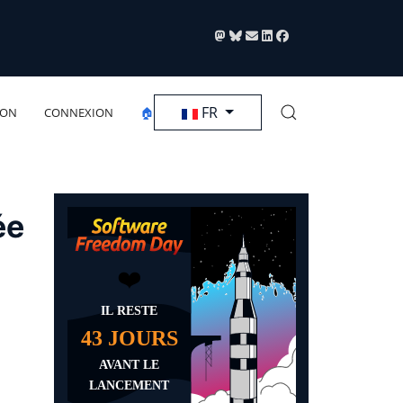
Sélectionnez votre langue
FR
ION
CONNEXION
🏠
ée