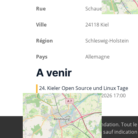
Rue
Schauenburgerstraße
Ville
24118 Kiel
Région
Schleswig-Holstein
Pays
Allemagne
A venir
24. Kieler Open Source und Linux Tage
17.09.2026
13:00
-
19.09.2026
17:00
© 2026
Digital Freedom Foundation
. Tout l
Conditions 4.0 International, sauf indication