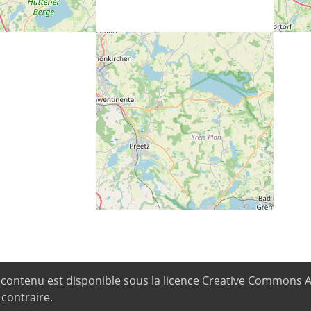
 116
e contenu est disponible sous la licence Creative Commons 
 contraire.