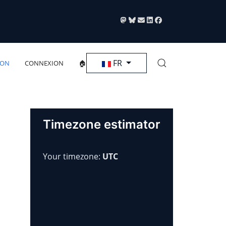
Sélectionnez votre langue
FR
ION
CONNEXION
🏠
Timezone estimator
Your timezone:
UTC