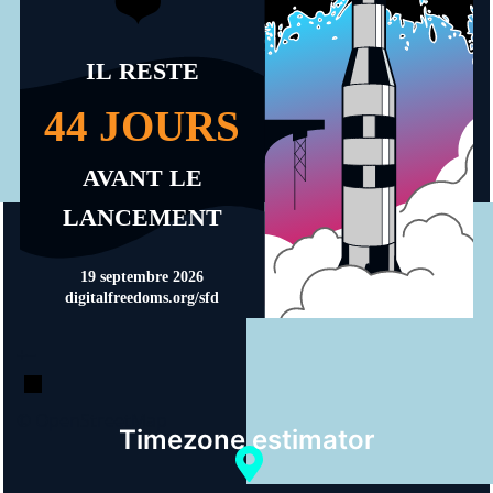
+
−
© OpenStreetMap
Timezone estimator