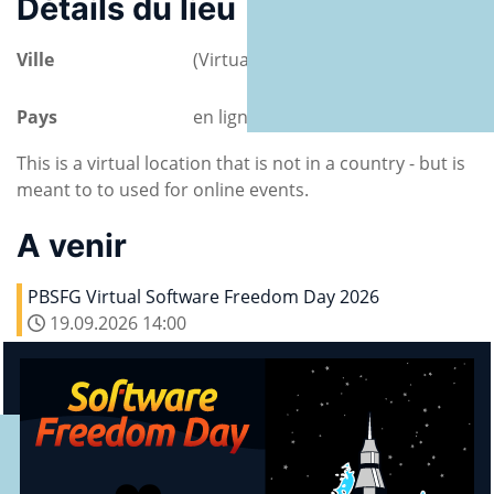
Détails du lieu
Ville
(Virtual event)
Pays
en ligne
This is a virtual location that is not in a country - but is
meant to to used for online events.
A venir
PBSFG Virtual Software Freedom Day 2026
19.09.2026
14:00