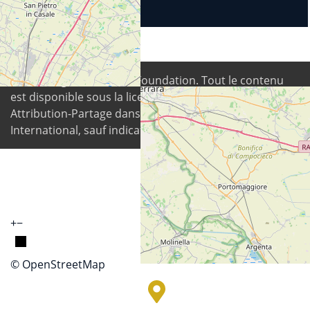
© 2026
Digital Freedom Foundation
. Tout le contenu
est disponible sous la licence Creative Commons
Attribution-Partage dans les Mêmes Conditions 4.0
International, sauf indication contraire.
+
−
© OpenStreetMap