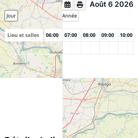
Août 6 2026
Aujourd'hui
Jour
Semaine
Mois
Année
00
Lieu et salles
04:00
05:00
06:00
07:00
08:00
09:00
10:00
Agire Sociale