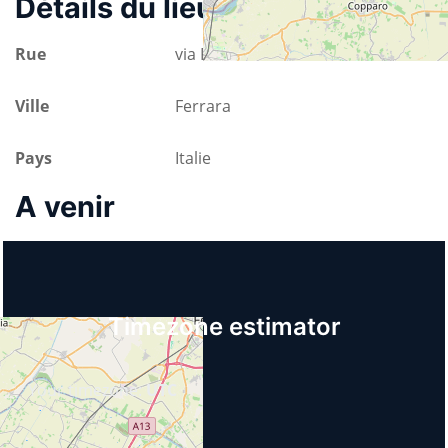
Détails du lieu
Rue
via Ravenna 52
Ville
Ferrara
Pays
Italie
A venir
Timezone estimator
Your timezone:
UTC