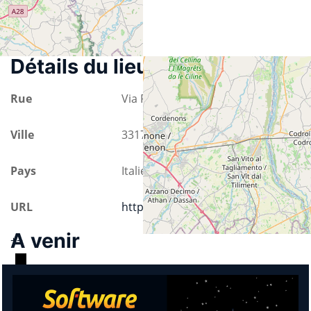
Détails du lieu
Rue
Via Prasecco 3/A
Ville
33170 Pordenone
Pays
Italie
URL
https://www.unipordenone.it
A venir
+
−
© OpenStreetMap