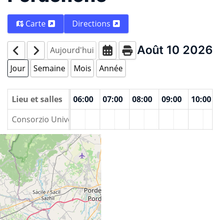
Carte
Directions
Août 10 2026
Aujourd'hui
Jour
Semaine
Mois
Année
00
Lieu et salles
04:00
05:00
06:00
07:00
08:00
09:00
10:00
Consorzio Universitario di Pordenone