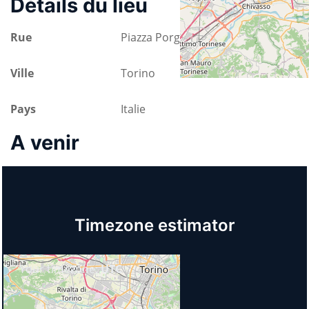
Détails du lieu
Rue
Piazza Porgo Dora
Ville
Torino
Pays
Italie
A venir
Timezone estimator
Your timezone:
UTC