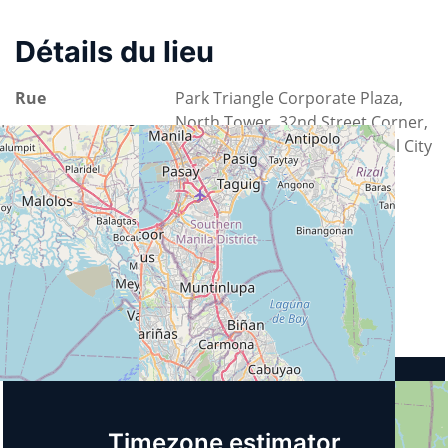
Détails du lieu
Rue
Park Triangle Corporate Plaza,
North Tower, 32nd Street Corner,
11th Avenue, Bonifacio Global City
21F,
Ville
1635 Taguig
Pays
Philippines
A venir
Timezone estimator