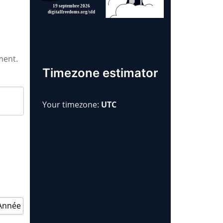
ment.
Timezone estimator
Your timezone:
UTC
Année