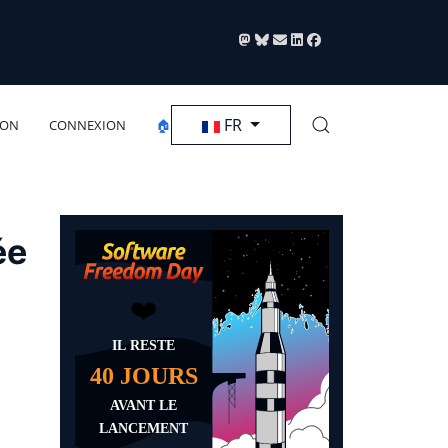
Sélectionnez votre langue
FR
ION
CONNEXION
🏠
ée