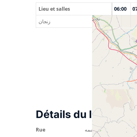
00:00
01:00
Lieu et salles
02:00
03:00
04:00
05:00
06:00
0
زنجان
Détails du lieu
Rue
سرچشمه