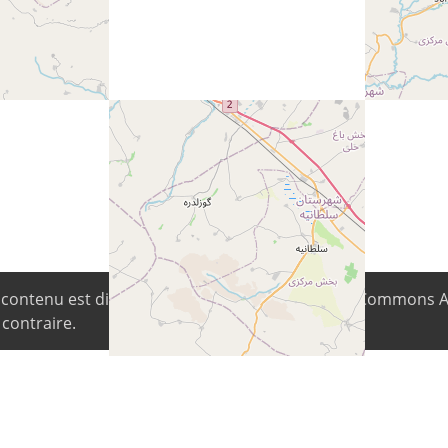
e contenu est disponible sous la licence Creative Commons 
 contraire.