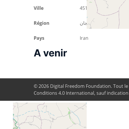
Ville
45186-58153 زنجان
Région
استان زنجان
Pays
Iran
A venir
© 2026
Digital Freedom Foundation
. Tout l
Conditions 4.0 International, sauf indication
+
−