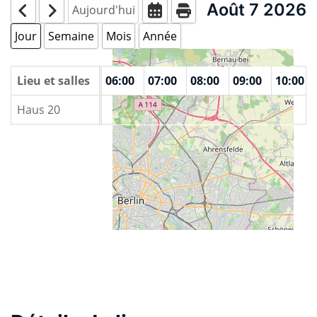
Août 7 2026
Aujourd'hui
Jour
Semaine
Mois
Année
00
Lieu et salles
04:00
05:00
06:00
07:00
08:00
09:00
10:00
Haus 20