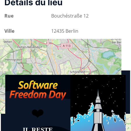
Détails du lieu
Rue
Bouchéstraße 12
Ville
12435 Berlin
Pays
Allemagne
A venir