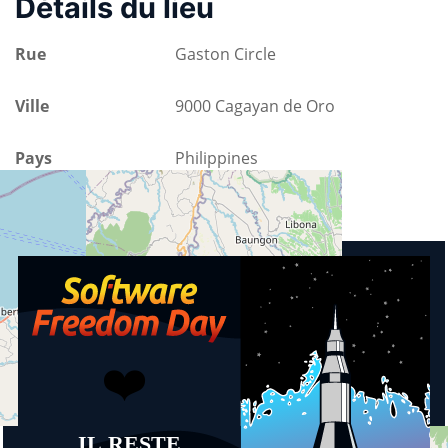
Détails du lieu
Rue
Gaston Circle
Ville
9000 Cagayan de Oro
Pays
Philippines
A venir