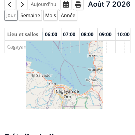
Août 7 2026
Aujourd'hui
Jour
Semaine
Mois
Année
00
Lieu et salles
04:00
05:00
06:00
07:00
08:00
09:00
10:00
Cagayan de Oro