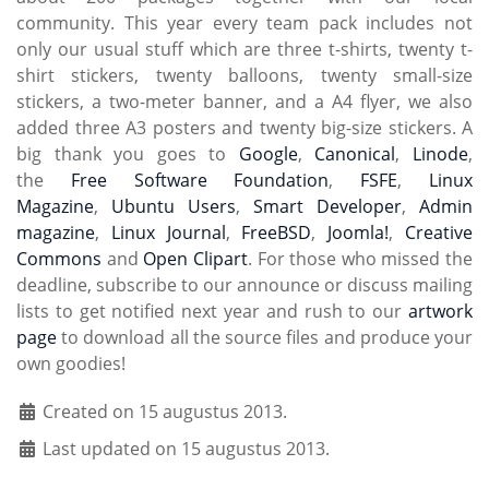
community. This year every team pack includes not
only our usual stuff which are three t-shirts, twenty t-
shirt stickers, twenty balloons, twenty small-size
stickers, a two-meter banner, and a A4 flyer, we also
added three A3 posters and twenty big-size stickers. A
big thank you goes to
Google
,
Canonical
,
Linode
,
the
Free Software Foundation
,
FSFE
,
Linux
Magazine
,
Ubuntu Users
,
Smart Developer
,
Admin
magazine
,
Linux Journal
,
FreeBSD
,
Joomla!
,
Creative
Commons
and
Open Clipart
. For those who missed the
deadline, subscribe to our announce or discuss mailing
lists to get notified next year and rush to our
artwork
page
to download all the source files and produce your
own goodies!
Created on 15 augustus 2013.
Last updated on 15 augustus 2013.