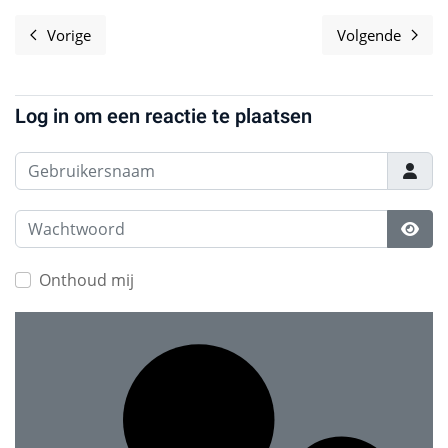
Vorige
Volgende
Vorig artikel: Software Freedom Day overview 2013
Volgende 
Log in om een reactie te plaatsen
Gebruikersnaam
Wachtwoord
Toon
Onthoud mij