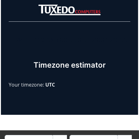
Learn more about our sponsors!
Timezone estimator
Your timezone:
UTC
Begindatum
Einddatum