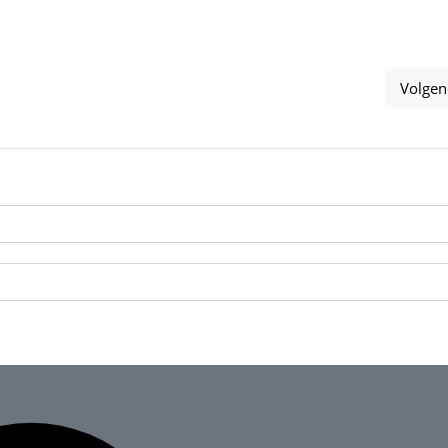
Volgen
es ondersteunen: Waarom de Document Freedom Foundation dit bela
V