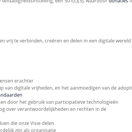
e
liefdadigheidsinstelling, een 501(c)(3), waardoor
donaties
f
len vrij te verbinden, creëren en delen in een digitale wereld
mensen erachter
 van digitale vrijheden, en het aanmoedigen van de adopt
andaarden
sen door het gebruik van participatieve technologieën
og over verantwoordelijkheden en rechten in de
iduen die onze Visie delen
elijk zijn als organisatie