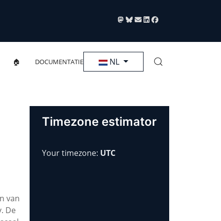
Selecteer de taal
NL
🏠
DOCUMENTATIE
Timezone estimator
Your timezone:
UTC
en van
. De