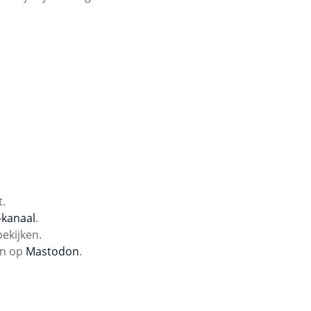
t.
-kanaal
.
bekijken.
en op
Mastodon
.