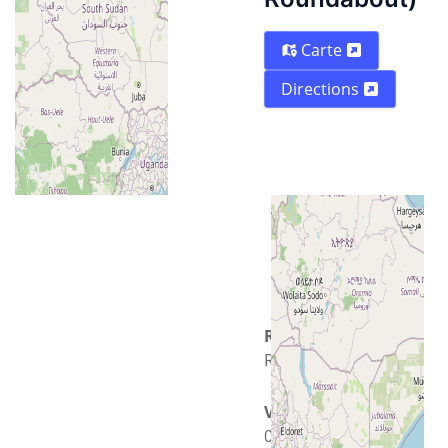
Carte
Directions
Rue
River Road
Ville
00600 Nairobi