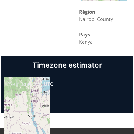
Région
Nairobi County
Pays
Kenya
Timezone estimator
Your timezone:
UTC