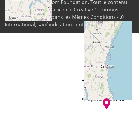
© 2026
Digital Freedom Foundation
. Tout le contenu
est disponible sous la licence Creative Commons
Attribution-Partage dans les Mêmes Conditions 4.0
International, sauf indication contraire.
+
−
© OpenStreetMap