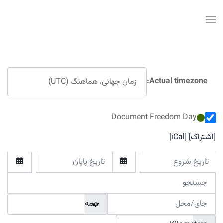
Actual timezone:
Document Freedom Day
[اشتراک]
[iCal]
تاریخ شروع
تاریخ پایان
جستجو
جای/محل