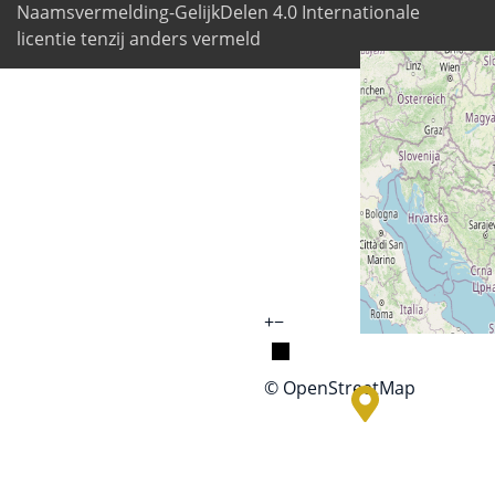
Naamsvermelding-GelijkDelen 4.0 Internationale
licentie tenzij anders vermeld
+
−
© OpenStreetMap