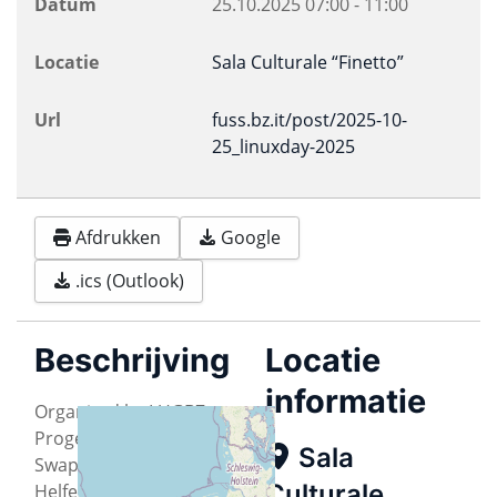
Datum
25.10.2025
07:00
-
11:00
Locatie
Sala Culturale “Finetto”
Url
fuss.bz.it/post/2025-10-
25_linuxday-2025
Afdrukken
Google
.ics (Outlook)
Beschrijving
Locatie
informatie
Organized by LUGBZ,
Progetto FUSS,
Sala
SwapToLearn-
Culturale
Helfergruppe