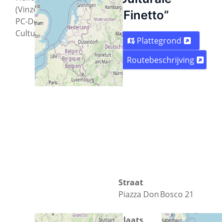
(Vinzenzgemeischaft),
“Finetto”
PC-Doktor-Bozen, Polo
Culturale Terraferma
Plattegrond
Routebeschrijving
Straat
Piazza Don Bosco 21
Plaats