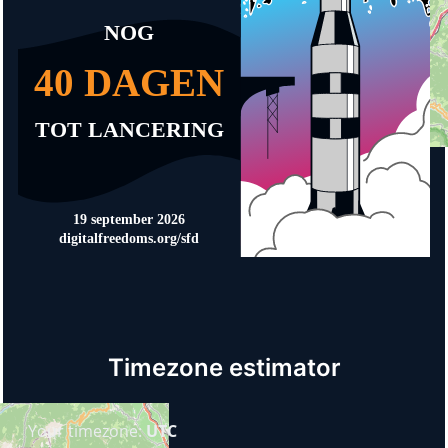
Timezone estimator
Your timezone:
UTC