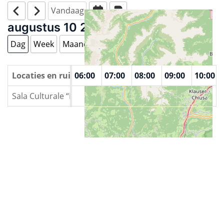
Vandaag
augustus 10 2026
Dag
Week
Maand
Jaar
00
Locaties en ruimtes
04:00
05:00
06:00
07:00
08:00
09:00
10:00
Sala Culturale “Finetto”