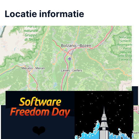
Locatie informatie
Straat
Piazza Don Bosco 21
Plaats
Bolzano
Land
Italië
Aankomende activiteiten