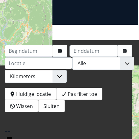
Begindatum
Einddatum
Locatie
Huidige locatie
Pas filter toe
Wissen
Sluiten
+
−