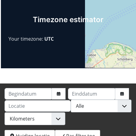
Timezone estimator
Your timezone:
UTC
Begindatum
Einddatum
Locatie
Huidige locatie
Pas filter toe