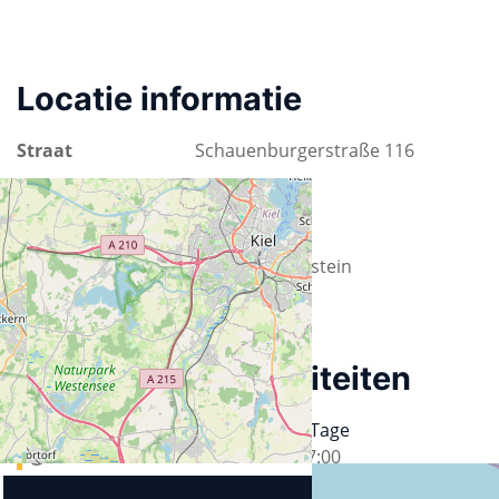
Locatie informatie
Straat
Schauenburgerstraße 116
Plaats
24118 Kiel
Provincie
Schleswig-Holstein
Land
Duitsland
Aankomende activiteiten
24. Kieler Open Source und Linux Tage
17.09.2026
13:00
-
19.09.2026
17:00