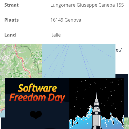
Straat
Lungomare Giuseppe Canepa 155
Plaats
16149 Genova
Land
Italië
Url
https://www.stadiumgenova.net/
Aankomende activiteiten