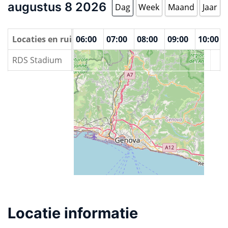
augustus 8 2026
Dag
Week
Maand
Jaar
00
Locaties en ruimtes
04:00
05:00
06:00
07:00
08:00
09:00
10:00
RDS Stadium
Locatie informatie