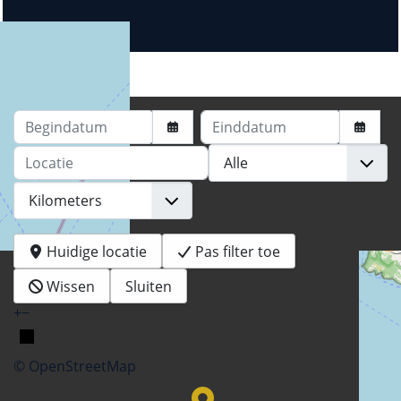
Begindatum
Einddatum
Locatie
Huidige locatie
Pas filter toe
Wissen
Sluiten
+
−
© OpenStreetMap